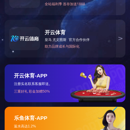
直
直
顿