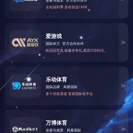
本摇架加压稳定，调
停车卸压时，皮辊除
上罗拉隔距调整范围宽
摇架锁紧机构采用四
压，摇架压力仍能稳
摇架掀起后刚性定位角