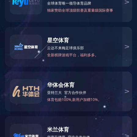
单锭在线监测
轴承钢钢领
产品介绍
细纱机弹簧系列
转运车
适纺范围
纺织配件
结构特点
本摇架采用气囊杠杆
值时，通过改变变换